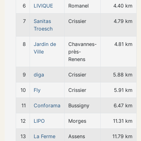
6
LIVIQUE
Romanel
4.40 km
7
Sanitas
Crissier
4.79 km
Troesch
8
Jardin de
Chavannes-
4.81 km
Ville
près-
Renens
9
diga
Crissier
5.88 km
10
Fly
Crissier
5.91 km
11
Conforama
Bussigny
6.47 km
12
LIPO
Morges
11.31 km
13
La Ferme
Assens
11.79 km