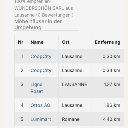
100
% empfehlen
WUNDERSCHÖN SARL aus
Lausanne (
0
Bewertungen )
Möbelhäuser in der
Umgebung
Nr
Name
Ort
Entfernung
1
CoopCity
Lausanne
0.30 km
2
CoopCity
Lausanne
0.34 km
3
Ligne
LAUSANNE
1.37 km
Roset
4
Ottos AG
Lausanne
1.86 km
5
Lumimart
Romanel
4.40 km