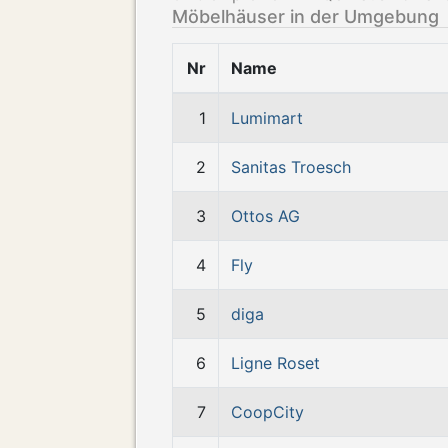
Möbelhäuser in der Umgebung
Nr
Name
1
Lumimart
2
Sanitas Troesch
3
Ottos AG
4
Fly
5
diga
6
Ligne Roset
7
CoopCity