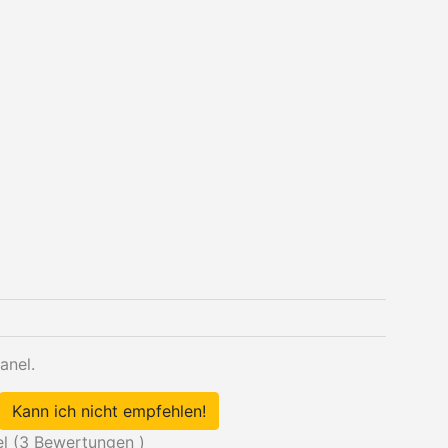
anel.
Kann ich nicht empfehlen!
l (
3
Bewertungen )