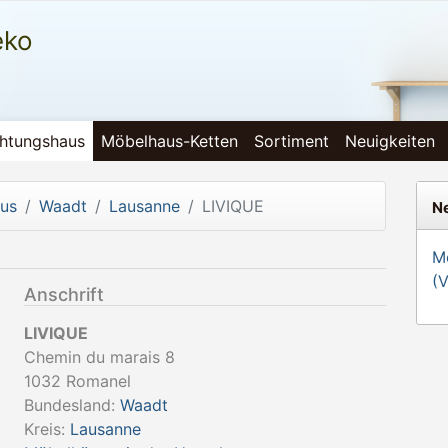
eko
chtungshaus
Möbelhaus-Ketten
Sortiment
Neuigkeiten
aus
Waadt
Lausanne
LIVIQUE
Ne
Mö
(
Anschrift
LIVIQUE
Chemin du marais 8
1032
Romanel
Bundesland:
Waadt
Kreis:
Lausanne