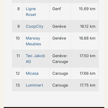
8
Ligne
Genf
15.69 km
Roset
9
CoopCity
Genève
16.12 km
10
Marway
Genéve
16.88 km
Meubles
11
Teo Jakob
Genève-
17.50 km
AG
Carouge
12
Micasa
Carouge
17.66 km
13
Lumimart
Carouge
17.75 km