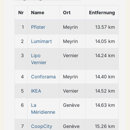
Nr
Name
Ort
Entfernung
1
Pfister
Meyrin
13.57 km
2
Lumimart
Meyrin
14.05 km
3
Lipo
Vernier
14.24 km
Vernier
4
Conforama
Meyrin
14.40 km
5
IKEA
Vernier
14.52 km
6
La
Genève
14.63 km
Méridienne
7
CoopCity
Genève
15.26 km