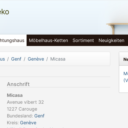
eko
chtungshaus
Möbelhaus-Ketten
Sortiment
Neuigkeiten
aus
Genf
Genève
Micasa
Ne
Mö
(
Anschrift
Micasa
Avenue vibert 32
1227
Carouge
Bundesland:
Genf
Kreis:
Genève