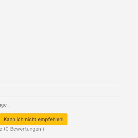
ge .
Kann ich nicht empfehlen!
e (
0
Bewertungen )