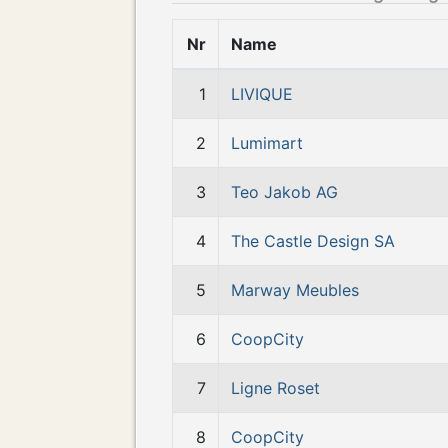
Nr
Name
1
LIVIQUE
2
Lumimart
3
Teo Jakob AG
4
The Castle Design SA
5
Marway Meubles
6
CoopCity
7
Ligne Roset
8
CoopCity