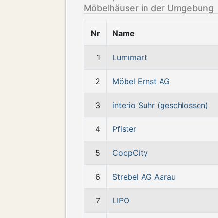
Möbelhäuser in der Umgebung
Nr
Name
1
Lumimart
2
Möbel Ernst AG
3
interio Suhr (geschlossen)
4
Pfister
5
CoopCity
6
Strebel AG Aarau
7
LIPO