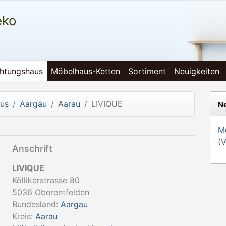
eko
chtungshaus
Möbelhaus-Ketten
Sortiment
Neuigkeiten
aus
Aargau
Aarau
LIVIQUE
Ne
Mö
(
Anschrift
LIVIQUE
Köllikerstrasse 80
5036
Oberentfelden
Bundesland:
Aargau
Kreis:
Aarau