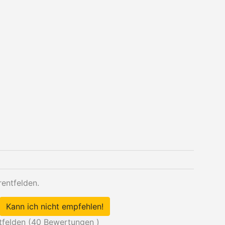
entfelden.
Kann ich nicht empfehlen!
felden (
40
Bewertungen )