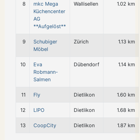
8
mkc Mega
Wallisellen
1.02 km
Küchencenter
AG
**Aufgelöst**
9
Schubiger
Zürich
1.13 km
Möbel
10
Eva
Dübendorf
1.14 km
Robmann-
Salmen
11
Fly
Dietlikon
1.60 km
12
LIPO
Dietlikon
1.68 km
13
CoopCity
Dietlikon
1.87 km