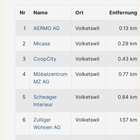
Nr
Name
Ort
Entfernung
1
AERMO AG
Volketswil
0.13 km
2
Micasa
Volketswil
0.29 km
3
CoopCity
Volketswil
0.43 km
4
Möbelzentrum
Volketswil
0.77 km
MZ AG
5
Schwager
Volketswil
0.84 km
Interieur
6
Zulliger
Volketswil
1.57 km
Wohnen AG