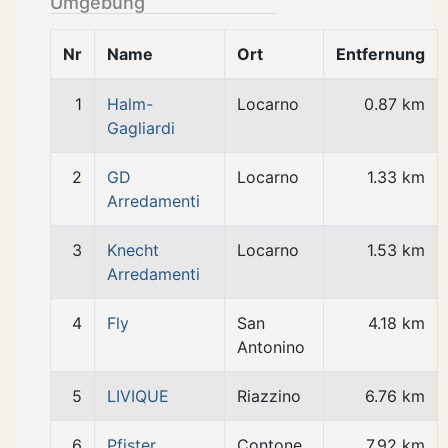
Umgebung
Nr
Name
Ort
Entfernung
1
Halm-
Locarno
0.87 km
Gagliardi
2
GD
Locarno
1.33 km
Arredamenti
3
Knecht
Locarno
1.53 km
Arredamenti
4
Fly
San
4.18 km
Antonino
5
LIVIQUE
Riazzino
6.76 km
6
Pfister
Contone
7.92 km