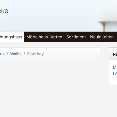
eko
chtungshaus
Möbelhaus-Ketten
Sortiment
Neuigkeiten
aus
Wallis
Conthey
Ne
Mö
(