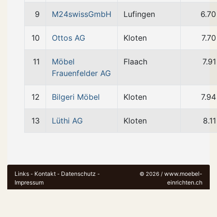
9
M24swissGmbH
Lufingen
6.7
10
Ottos AG
Kloten
7.7
11
Möbel
Flaach
7.9
Frauenfelder AG
12
Bilgeri Möbel
Kloten
7.9
13
Lüthi AG
Kloten
8.1
Links
Kontakt
Datenschutz
www.moebel-
-
-
-
© 2026 /
Impressum
einrichten.ch