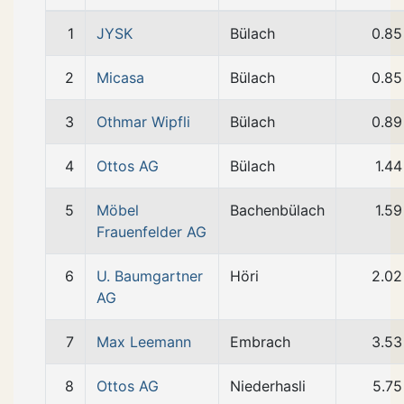
1
JYSK
Bülach
0.85
2
Micasa
Bülach
0.85
3
Othmar Wipfli
Bülach
0.89
4
Ottos AG
Bülach
1.4
5
Möbel
Bachenbülach
1.5
Frauenfelder AG
6
U. Baumgartner
Höri
2.02
AG
7
Max Leemann
Embrach
3.53
8
Ottos AG
Niederhasli
5.75