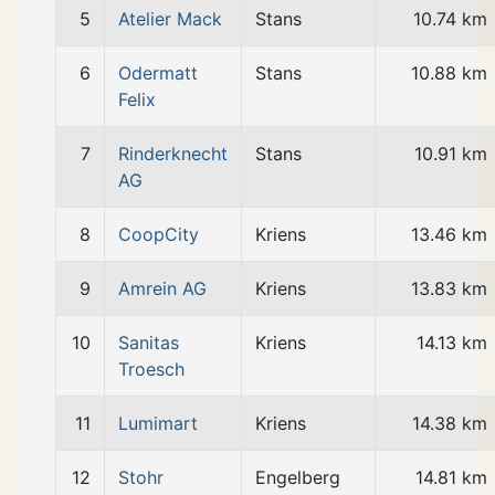
5
Atelier Mack
Stans
10.74 km
6
Odermatt
Stans
10.88 km
Felix
7
Rinderknecht
Stans
10.91 km
AG
8
CoopCity
Kriens
13.46 km
9
Amrein AG
Kriens
13.83 km
10
Sanitas
Kriens
14.13 km
Troesch
11
Lumimart
Kriens
14.38 km
12
Stohr
Engelberg
14.81 km