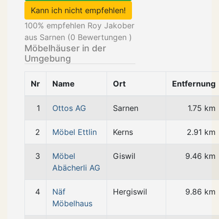
Kann ich nicht empfehlen!
100
% empfehlen Roy Jakober
aus Sarnen (
0
Bewertungen )
Möbelhäuser in der
Umgebung
Nr
Name
Ort
Entfernung
1
Ottos AG
Sarnen
1.75 km
2
Möbel Ettlin
Kerns
2.91 km
3
Möbel
Giswil
9.46 km
Abächerli AG
4
Näf
Hergiswil
9.86 km
Möbelhaus