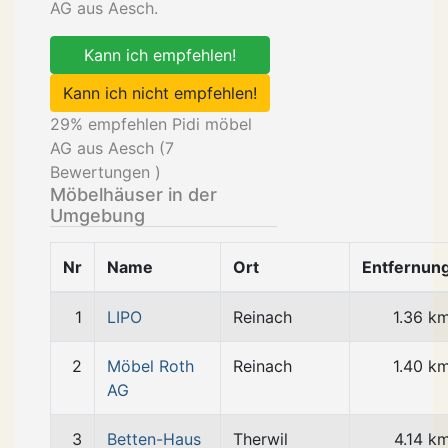
AG aus Aesch.
Kann ich empfehlen!
Kann ich nicht empfehlen!
29
% empfehlen Pidi möbel
AG aus Aesch (
7
Bewertungen )
Möbelhäuser in der
Umgebung
Nr
Name
Ort
Entfernun
1
LIPO
Reinach
1.36 k
2
Möbel Roth
Reinach
1.40 k
AG
3
Betten-Haus
Therwil
4.14 k