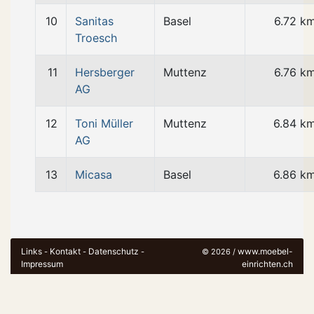
10
Sanitas
Basel
6.72 k
Troesch
11
Hersberger
Muttenz
6.76 k
AG
12
Toni Müller
Muttenz
6.84 k
AG
13
Micasa
Basel
6.86 k
Links
Kontakt
Datenschutz
www.moebel-
-
-
-
© 2026 /
Impressum
einrichten.ch