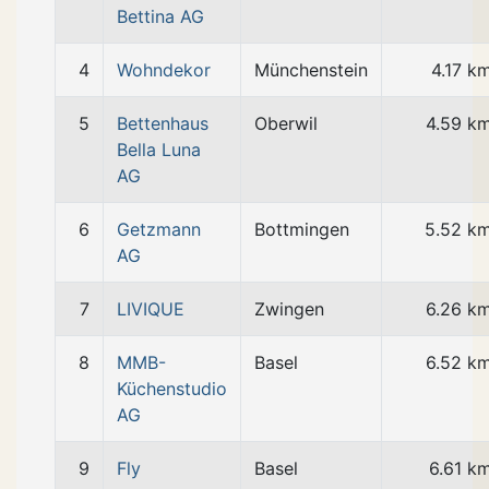
Bettina AG
4
Wohndekor
Münchenstein
4.17 k
5
Bettenhaus
Oberwil
4.59 k
Bella Luna
AG
6
Getzmann
Bottmingen
5.52 k
AG
7
LIVIQUE
Zwingen
6.26 k
8
MMB-
Basel
6.52 k
Küchenstudio
AG
9
Fly
Basel
6.61 k