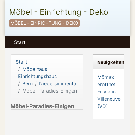
Möbel - Einrichtung - Deko
MÖBEL - EINRICHTUNG - DEKO
Start
Start
Neuigkeiten
Möbelhaus +
Einrichtungshaus
Mömax
Bern
Niedersimmental
eröffnet
Möbel-Paradies-Einigen
Filiale in
Villeneuve
Möbel-Paradies-Einigen
(VD)