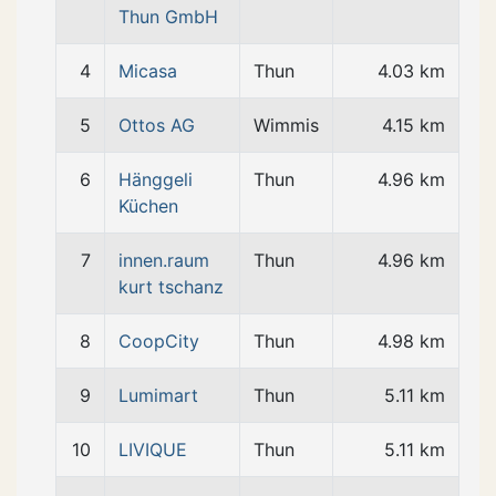
Thun GmbH
4
Micasa
Thun
4.03 km
5
Ottos AG
Wimmis
4.15 km
6
Hänggeli
Thun
4.96 km
Küchen
7
innen.raum
Thun
4.96 km
kurt tschanz
8
CoopCity
Thun
4.98 km
9
Lumimart
Thun
5.11 km
10
LIVIQUE
Thun
5.11 km