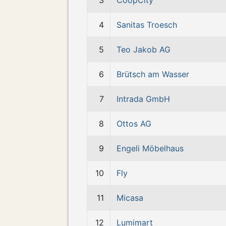
3
CoopCity
4
Sanitas Troesch
5
Teo Jakob AG
6
Brütsch am Wasser
7
Intrada GmbH
8
Ottos AG
9
Engeli Möbelhaus
10
Fly
11
Micasa
12
Lumimart