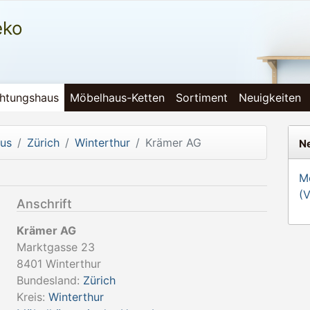
eko
chtungshaus
Möbelhaus-Ketten
Sortiment
Neuigkeiten
aus
Zürich
Winterthur
Krämer AG
Ne
Mö
(
Anschrift
Krämer AG
Marktgasse 23
8401
Winterthur
Bundesland:
Zürich
Kreis:
Winterthur