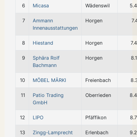
6
Micasa
Wädenswil
5.
7
Ammann
Horgen
7.
Innenausstattungen
8
Hiestand
Horgen
7.
9
Sphära Rolf
Horgen
8.
Bachmann
10
MÖBEL MÄRKI
Freienbach
8.
11
Patio Trading
Oberrieden
8.
GmbH
12
LIPO
Pfäffikon
8.
13
Zingg-Lamprecht
Erlenbach
9.