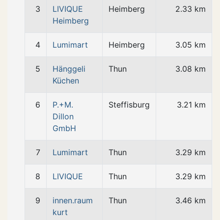
3
LIVIQUE
Heimberg
2.33 km
Heimberg
4
Lumimart
Heimberg
3.05 km
5
Hänggeli
Thun
3.08 km
Küchen
6
P.+M.
Steffisburg
3.21 km
Dillon
GmbH
7
Lumimart
Thun
3.29 km
8
LIVIQUE
Thun
3.29 km
9
innen.raum
Thun
3.46 km
kurt