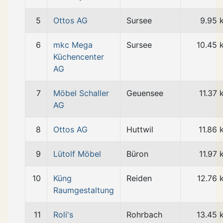
5
Ottos AG
Sursee
9.95 
6
mkc Mega
Sursee
10.45 
Küchencenter
AG
7
Möbel Schaller
Geuensee
11.37 
AG
8
Ottos AG
Huttwil
11.86 
9
Lütolf Möbel
Büron
11.97 
10
Küng
Reiden
12.76 
Raumgestaltung
11
Roli's
Rohrbach
13.45 