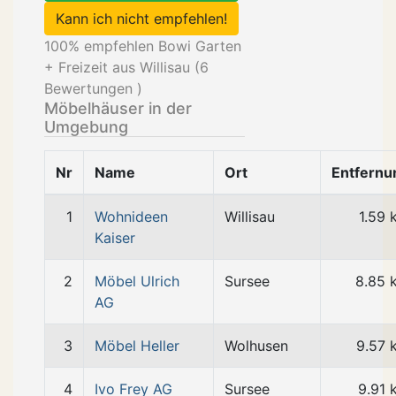
Kann ich nicht empfehlen!
100
% empfehlen Bowi Garten
+ Freizeit aus Willisau (
6
Bewertungen )
Möbelhäuser in der
Umgebung
Nr
Name
Ort
Entfernu
1
Wohnideen
Willisau
1.59 
Kaiser
2
Möbel Ulrich
Sursee
8.85 
AG
3
Möbel Heller
Wolhusen
9.57 
4
Ivo Frey AG
Sursee
9.91 